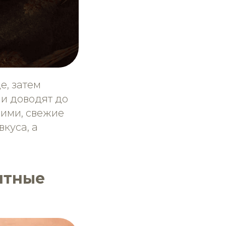
, затем
и доводят до
чими, свежие
куса, а
мятные