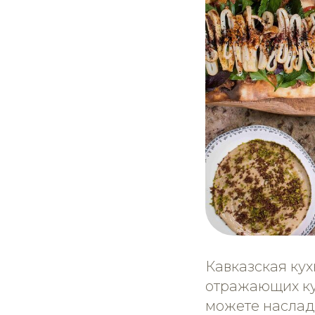
Кавказская ку
отражающих кул
можете наслад