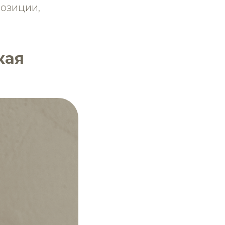
позиции,
кая