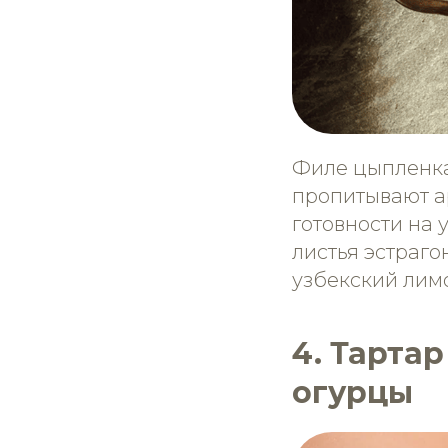
Филе цыпленка
пропитывают а
готовности на 
листья эстраго
узбекский лим
4. Тартар
огурцы