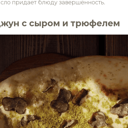
асло придает блюду завершённость.
джун с сыром и трюфелем