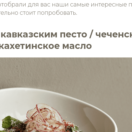
отобрали для вас наши самые интересные 
ельно стоит попробовать.
с кавказским песто / чеченс
 кахетинское масло