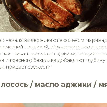
 сначала выдерживают в соленом маринаде
роматной паприкой, обжаривают в хоспере 
углях. Пикантное масло аджики, специя ши
на и красного базилика добавляют глубину в
он придает свежести.
 лосось / масло аджики / 