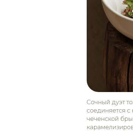
Сочный дуэт т
соединяется с
чеченской бры
карамелизиров