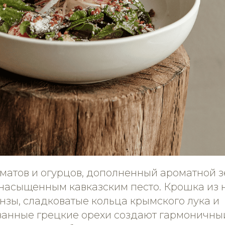
оматов и огурцов, дополненный ароматной з
 насыщенным кавказским песто. Крошка из
нзы, сладковатые кольца крымского лука и
анные грецкие орехи создают гармоничный 