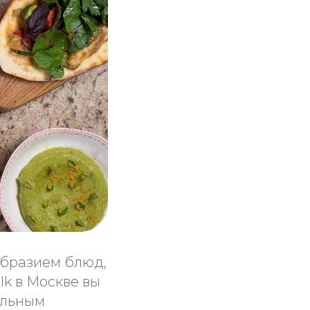
образием блюд,
lk в Москве вы
альным