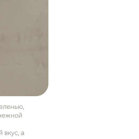
еленью,
 нежной
вкус, а