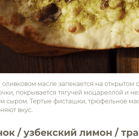
а оливковом масле запекается на открытом 
очки, покрывается тягучей моцареллой и 
им сыром. Тертые фисташки, трюфельное ма
няют вкус.
нок / узбекский лимон / тр