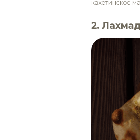
кахетинское м
2. Лахма