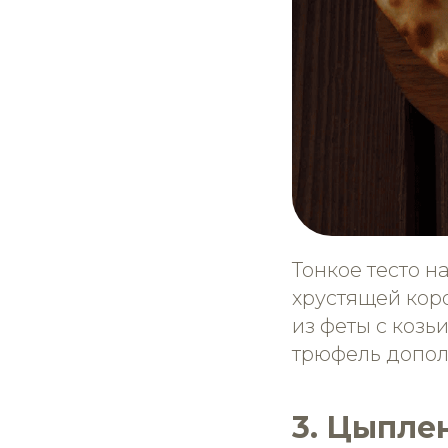
Тонкое тесто н
хрустящей кор
из феты с козь
трюфель допол
3. Цыпле