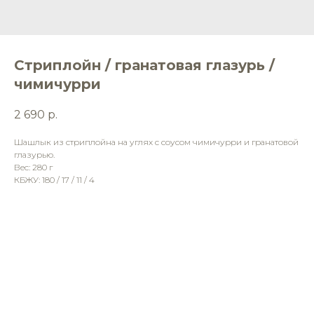
Стриплойн / гранатовая глазурь /
чимичурри
2 690
р.
Шашлык из стриплойна на углях с соусом чимичурри и гранатовой
глазурью.
Вес: 280 г
КБЖУ: 180 / 17 / 11 / 4