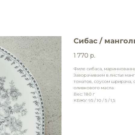
Сибас / мангол
1 770
р.
Филе сибаса, мариннованны
Заворачиваем в листья манг
томатов, соусом шрирача, 
оливкового масла.
Вес: 180 г
КБЖУ: 95 / 10 / 5 / 1,5