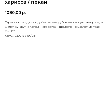
харисса / пекан
1080,00
р.
Тартар из говядины с добавлением рубленых перцев рамиро, лука
шалот, кунжутно-устричного соуса и шрирачей с маслом из трав.
Вес: 87 г
КБЖУ: 230 / 13 / 19 / 3,5