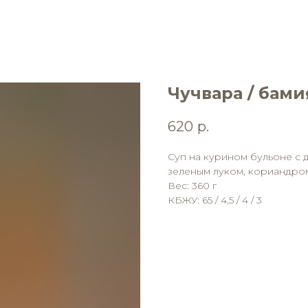
Чучвара / бами
620
р.
Суп на курином бульоне с 
зеленым луком, кориандром
Вес: 360 г
КБЖУ: 65 / 4,5 / 4 / 3