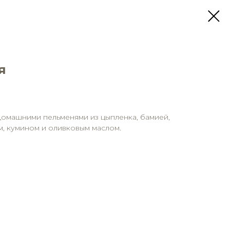
я
домашними пельменями из цыпленка, бамией,
, кумином и оливковым маслом.