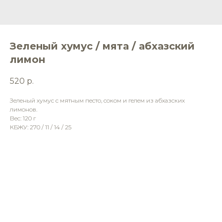
Зеленый хумус / мята / абхазский
лимон
520
р.
Зеленый хумус с мятным песто, соком и гелем из абхазских
лимонов.
Вес: 120 г
КБЖУ: 270 / 11 / 14 / 25