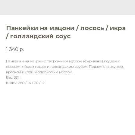
Панкейки на мацони / лосось / икра
/ голландский соус
1 340
р.
Панкейки на мацони с творожным муссом (фурикаке) подаем с
лососем, яйцом пашот и голландским соусом. Подаем с тархуном,
красной икрой и оливковым маслом.
Вес: 331 г
КБЖУ: 280 / 14 / 20 / 12